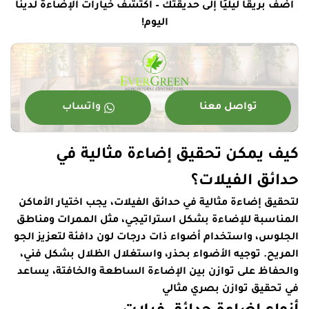
أضف بريقًا ليليًا إلى حديقتك – اكتشف خيارات الإضاءة لدينا
اليوم!
تواصل معنا
واتساب
كيف يمكن تحقيق إضاءة مثالية في
حدائق الفيلات؟
لتحقيق إضاءة مثالية في حدائق الفيلات، يجب اختيار الأماكن
المناسبة للإضاءة بشكل استراتيجي، مثل الممرات ومناطق
الجلوس، واستخدام أضواء ذات درجات لون دافئة لتعزيز الجو
المريح. توجيه الأضواء بحذر، واستغلال الظلال بشكل فني،
والحفاظ على توازن بين الإضاءة الساطعة والخافتة، يساعد
في تحقيق توازن بصري مثالي