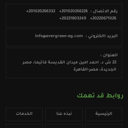
رقم الاتصال :
+201020266226
+201020266332
+20221803249
+20220671026
البريد االكتروني :
info@evergreen-eg.com
العنوان :
22 ش د. احمد امين ميدان القديسة فاتيما، مصر
الجديدة، مصر-القاهرة
روابط قد تهمك
الرئيسية
نبذه عنا
الخدمات