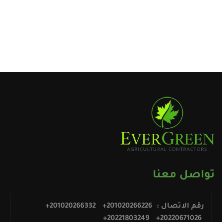
تواصل معنا
رقم الاتصال :
+201020266226
+201020266332
+20221803249
+20220671026