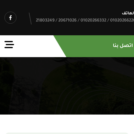
لهاتف
01020266226 / 01020266332 / 20671026 / 21803
اتصل بنا